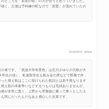
」のところを「若鷲の歌」の方が合うと思っていました。
が強く、土浦は予科練の町なので「若鷲」が流れていたの
12/24/2019
delete
業の者です。「筑波大学冬景色」は石川さゆりの元歌が大
部４年生の頃）、私達医学生も飲み会の席などで即興で作
作った替え歌はここに挙げられた歌詞とは若干異なります
。替え歌の本家争いなどするつもりは毛頭ありませんが、
の便が非常に悪く、上野から常磐線に乗って寒々とした土
さん同じだったんだなあと感心した次第です。