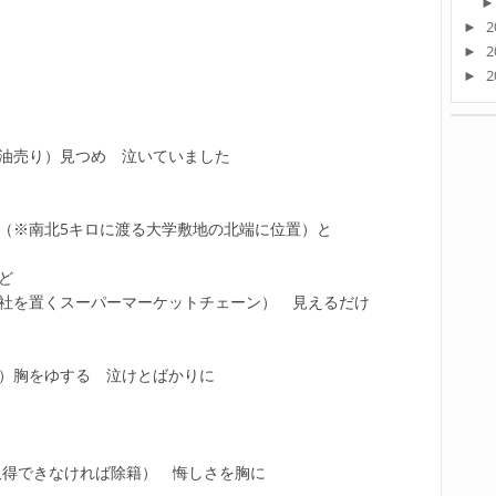
2
►
2
►
2
►
油売り）見つめ 泣いていました
（※南北5キロに渡る大学敷地の北端に位置）と
ど
社を置くスーパーマーケットチェーン） 見えるだけ
）胸をゆする 泣けとばかりに
取得できなければ除籍） 悔しさを胸に