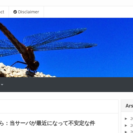
ct
Disclaimer
Ars
2
►
ら：当サーバが最近になって不安定な件
2
►
2
►