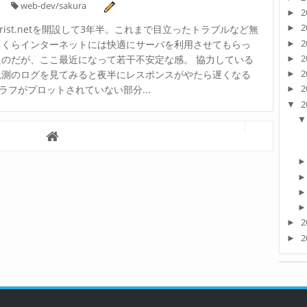
web-dev/sakura
2
►
2
ourist.netを開設して3年半。これまで目立ったトラブルなど無
►
2
さくらインターネットには快適にサーバを利用させてもらっ
►
2
たのだが、ここ最近になって若干不安定な感。 協力している
►
2
観測のログを見てみると夜半にレスポンスがやたら遅くなる
►
2
フがプロットされていない部分...
►
2
▼
2
►
2
►