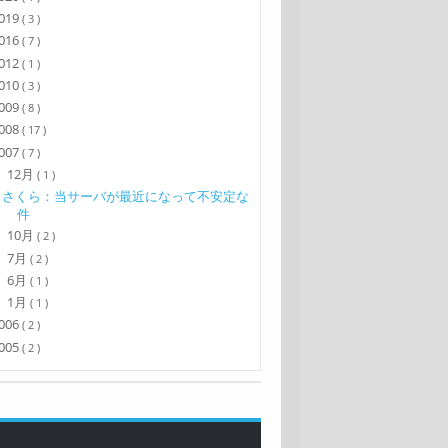
019
( 3 )
016
( 7 )
012
( 1 )
010
( 3 )
009
( 8 )
008
( 17 )
007
( 7 )
12月
▼
( 1 )
さくら：当サーバが最近になって不安定な
件
10月
►
( 2 )
7月
►
( 2 )
6月
►
( 1 )
1月
►
( 1 )
006
( 2 )
005
( 2 )