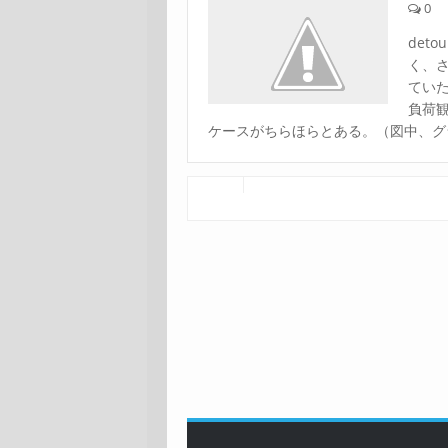
0
det
く、
てい
負荷
ケースがちらほらとある。（図中、グラ