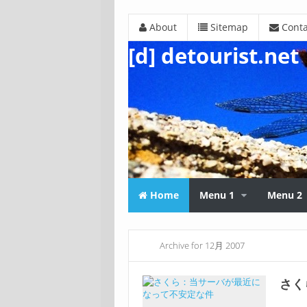
About
Sitemap
Conta
[d] detourist.net
Home
Menu 1
Menu 2
Archive for 12月 2007
さく