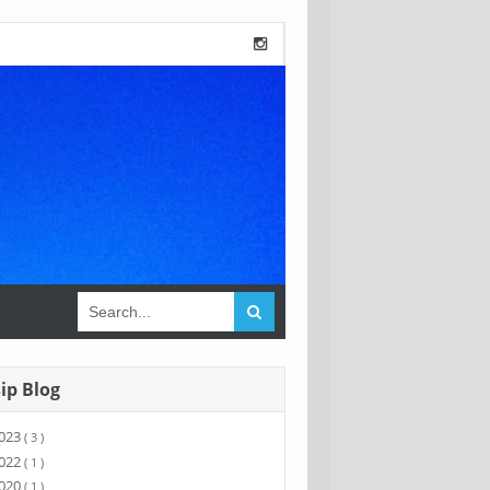
ip Blog
023
( 3 )
022
( 1 )
020
( 1 )