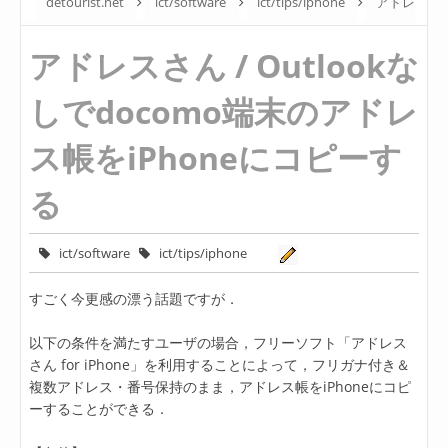
detourist.net
ict/software
ict/tips/iphone
アドレ
スさん / Outlookなしでdocomo端末のアドレス帳をiPhoneにコピー
アドレスさん / Outlookな
する
しでdocomo端末のアドレ
ス帳をiPhoneにコピーす
る
ict/software
ict/tips/iphone
すごく今更感の漂う話題ですが．
以下の条件を満たすユーザの場合，フリーソフト「アドレス
さん for iPhone」を利用することによって，フリガナ付き＆
複数アドレス・番号保持のまま，アドレス帳をiPhoneにコピ
ーすることができる．