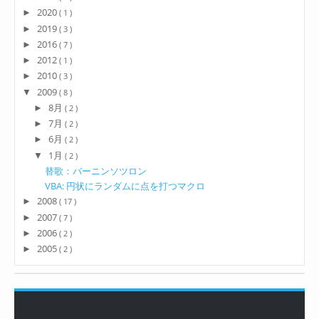
2020
►
( 1 )
2019
►
( 3 )
2016
►
( 7 )
2012
►
( 1 )
2010
►
( 3 )
2009
▼
( 8 )
8月
►
( 2 )
7月
►
( 2 )
6月
►
( 2 )
1月
▼
( 2 )
替歌：バーニンソツロン
VBA: 円状にランダムに点を打つマクロ
2008
►
( 17 )
2007
►
( 7 )
2006
►
( 2 )
2005
►
( 2 )