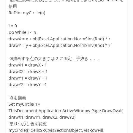
使用
ReDim myCircle(n)
i = 0
Do While i < n
drawX = x + objExcel.Application.NormSInv(Rnd) * r
drawY = y + objExcel.Application.NormSInv(Rnd) * r
'※描画する点の大きさは 2 に固定．手抜き．．．
drawX1 = drawX - 1
drawX2 = drawX + 1
drawY1 = drawY + 1
drawY2 = drawY - 1
'点を描画
Set myCircle(i) =
ThisDocument.Application.ActiveWindow.Page.DrawOval(
drawX1, drawY1, drawX2, drawY2)
'塗りつぶし色を変更
myCircle(i).CellsSRC(visSectionObject, visRowFill,