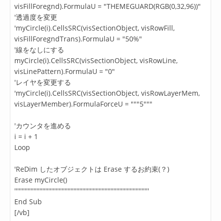
visFillForegnd).FormulaU = "THEMEGUARD(RGB(0,32,96))"
'透過度を変更
'myCircle(i).CellsSRC(visSectionObject, visRowFill,
visFillForegndTrans).FormulaU = "50%"
'線をなしにする
myCircle(i).CellsSRC(visSectionObject, visRowLine,
visLinePattern).FormulaU = "0"
'レイヤを変更する
'myCircle(i).CellsSRC(visSectionObject, visRowLayerMem,
visLayerMember).FormulaForceU = """5"""
'カウンタを進める
i = i + 1
Loop
'ReDim したオブジェクトは Erase するお約束(？)
Erase myCircle()
'''''''''''''''''''''''''''''''''''''''''''''''''''''''''''''''''''''''''''''''''''''''''''
End Sub
[/vb]